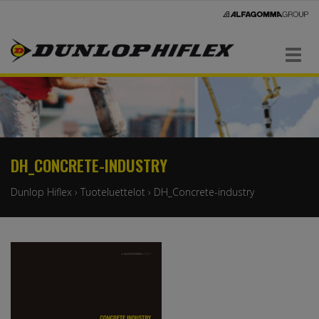
Navigaatio
DH_CONCRETE-INDUSTRY
Dunlop Hiflex
›
Tuoteluettelot
›
DH_Concrete-industry