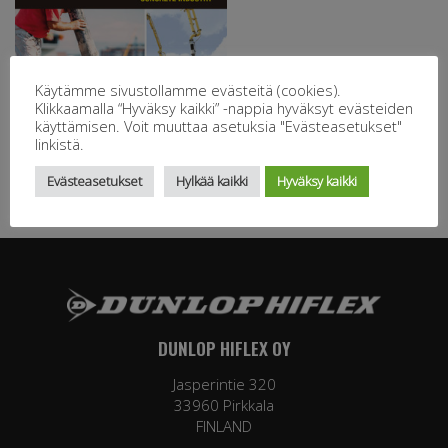
Käytämme sivustollamme evästeitä (cookies).
Klikkaamalla “Hyväksy kaikki” -nappia hyväksyt evästeiden
käyttämisen. Voit muuttaa asetuksia "Evästeasetukset"
linkistä.
Evästeasetukset
Hylkää kaikki
Hyväksy kaikki
DUNLOP HIFLEX OY
Jasperintie 320
33960 Pirkkala
FINLAND