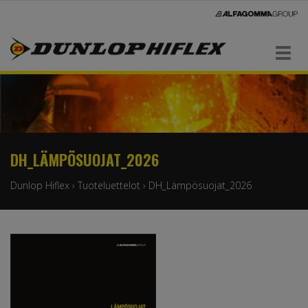
Navigaatio
DH_LÄMPÖSUOJAT_2026
Dunlop Hiflex
›
Tuoteluettelot
›
DH_Lämpösuojat_2026