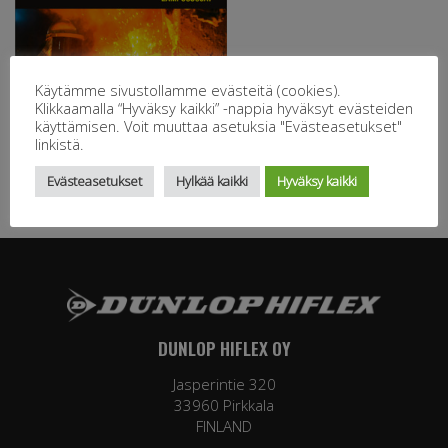
Käytämme sivustollamme evästeitä (cookies).
Klikkaamalla “Hyväksy kaikki” -nappia hyväksyt evästeiden
käyttämisen. Voit muuttaa asetuksia "Evästeasetukset"
linkistä.
Evästeasetukset
Hylkää kaikki
Hyväksy kaikki
DUNLOP HIFLEX OY
Jasperintie 320
33960 Pirkkala
FINLAND