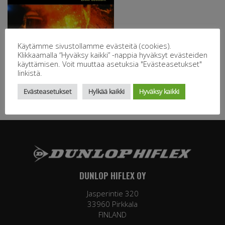
Käytämme sivustollamme evästeitä (cookies).
Klikkaamalla “Hyväksy kaikki” -nappia hyväksyt evästeiden
käyttämisen. Voit muuttaa asetuksia "Evästeasetukset"
linkistä.
Evästeasetukset
Hylkää kaikki
Hyväksy kaikki
DUNLOP HIFLEX OY
Jasperintie 320
33960 Pirkkala
FINLAND