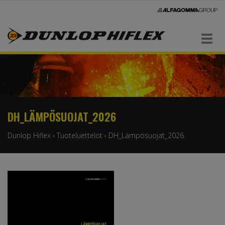
Navigaatio
DH_LÄMPÖSUOJAT_2026
Dunlop Hiflex
›
Tuoteluettelot
›
DH_Lämpösuojat_2026