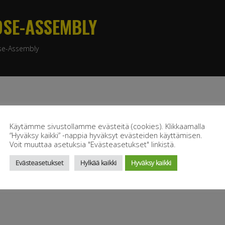
OSE-ASSEMBLY
se-Assembly
Käytämme sivustollamme evästeitä (cookies). Klikkaamalla
“Hyväksy kaikki” -nappia hyväksyt evästeiden käyttämisen.
Voit muuttaa asetuksia "Evästeasetukset" linkistä.
Evästeasetukset
Hylkää kaikki
Hyväksy kaikki