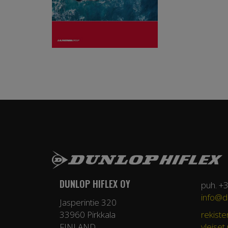
DUNLOP HIFLEX OY
puh. +
info@du
Jasperintie 320
33960 Pirkkala
rekiste
FINLAND
yleiset