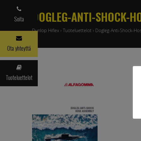
DOGLEG-ANTI-SHOCK-H
Soita
Dunlop Hiflex
›
Tuoteluettelot
›
Dogleg-Anti-Shock-Ho
Ota yhteyttä
Tuoteluettelot