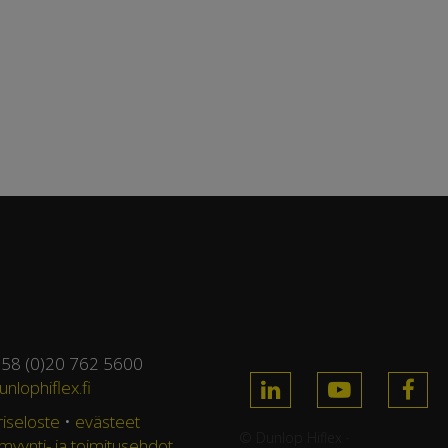
358 (0)20 762 5600
nlophiflex.fi
riseloste
•
evästeet
© Dunlop Hiflex ·
 myynti- ja toimitusehdot