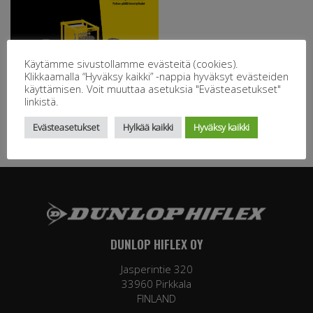
Käytämme sivustollamme evästeitä (cookies).
Klikkaamalla “Hyväksy kaikki” -nappia hyväksyt evästeiden
käyttämisen. Voit muuttaa asetuksia "Evästeasetukset"
linkistä.
Evästeasetukset
Hylkää kaikki
Hyväksy kaikki
DUNLOP HIFLEX OY
Jasperintie 320
33960 Pirkkala
FINLAND