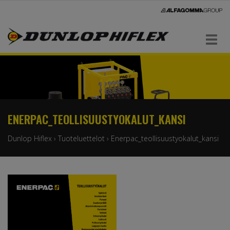
Navigaatio
ENERPAC_TEOLLISUUSTYOKALUT_KANSI
Dunlop Hiflex
›
Tuoteluettelot
›
Enerpac_teollisuustyokalut_kansi