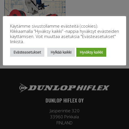
Käytämme sivustollamme evästeitä (cookies).
Klikkaamalla “Hyväksy kaikki” -nappia hyväksyt evästeiden
käyttämisen. Voit muuttaa asetuksia "Evästeasetukset"
linkistä.
Evästeasetukset
Hylkää kaikki
Hyväksy kaikki
DUNLOP HIFLEX OY
Jasperintie 320
33960 Pirkkala
FINLAND