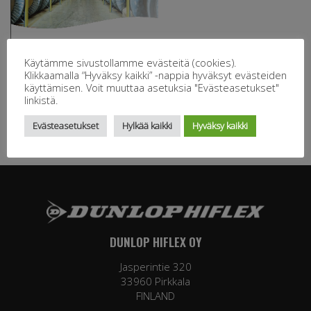
Käytämme sivustollamme evästeitä (cookies).
Klikkaamalla “Hyväksy kaikki” -nappia hyväksyt evästeiden
käyttämisen. Voit muuttaa asetuksia "Evästeasetukset"
linkistä.
Evästeasetukset
Hylkää kaikki
Hyväksy kaikki
DUNLOP HIFLEX OY
Jasperintie 320
33960 Pirkkala
FINLAND