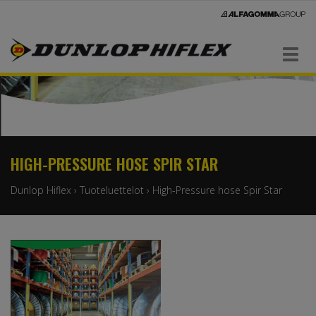
Navigaatio
HIGH-PRESSURE HOSE SPIR STAR
Dunlop Hiflex
›
Tuoteluettelot
›
High-Pressure hose Spir Star