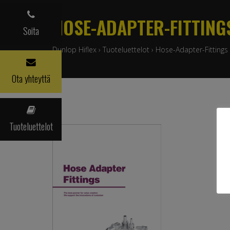
HOSE-ADAPTER-FITTING
Soita
Dunlop Hiflex
›
Tuoteluettelot
›
Hose-Adapter-Fittings
Ota yhteyttä
Tuoteluettelot