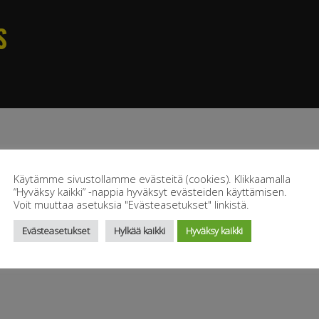
S
Käytämme sivustollamme evästeitä (cookies). Klikkaamalla
“Hyväksy kaikki” -nappia hyväksyt evästeiden käyttämisen.
Voit muuttaa asetuksia "Evästeasetukset" linkistä.
Evästeasetukset
Hylkää kaikki
Hyväksy kaikki