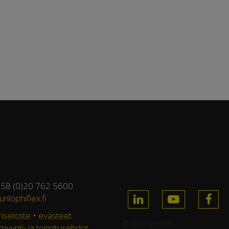
358 (0)20 762 5600
nlophiflex.fi
riseloste
•
evästeet
© Dunlop Hiflex ·
 myynti- ja toimitusehdot