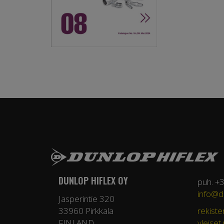
DUNLOP HIFLEX OY
puh. +
info@du
Jasperintie 320
33960 Pirkkala
rekiste
FINLAND
yleiset