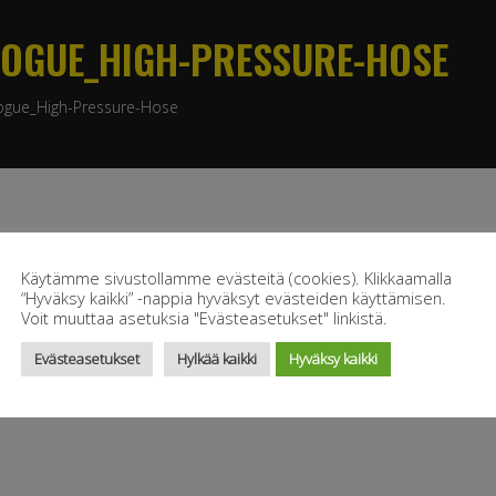
OGUE_HIGH-PRESSURE-HOSE
ogue_High-Pressure-Hose
Käytämme sivustollamme evästeitä (cookies). Klikkaamalla
“Hyväksy kaikki” -nappia hyväksyt evästeiden käyttämisen.
Voit muuttaa asetuksia "Evästeasetukset" linkistä.
Evästeasetukset
Hylkää kaikki
Hyväksy kaikki