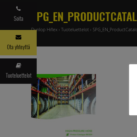
SPG_EN_PRODUCTCATAL
Soita
Dunlop Hiflex
›
Tuoteluettelot
›
SPG_EN_ProductCatal
Ota yhteyttä
Tuoteluettelot