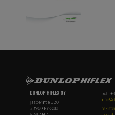
DUNLOP HIFLEX OY
puh. +
info@du
Jasperintie 320
33960 Pirkkala
rekiste
FINLAND
yleiset