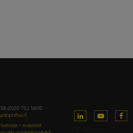
358 (0)20 762 5600
nlophiflex.fi
riseloste
•
evästeet
© Dunlop Hiflex ·
 myynti- ja toimitusehdot