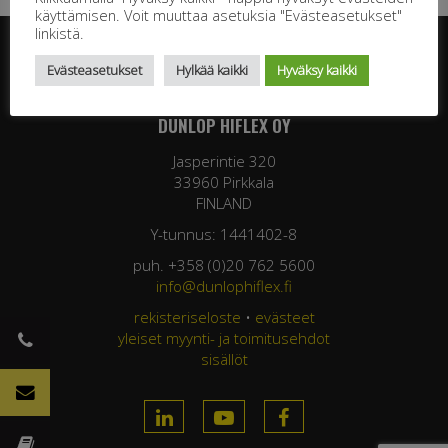
käyttämisen. Voit muuttaa asetuksia "Evästeasetukset"
linkistä.
Evästeasetukset
Hylkää kaikki
Hyväksy kaikki
DUNLOP HIFLEX OY
Jasperintie 320
33960 Pirkkala
FINLAND
Y-tunnus: 1441402-8
puh. +358 (0)20 762 5600
info@dunlophiflex.fi
rekisteriseloste
•
evästeet
yleiset myynti- ja toimitusehdot
sisällöt