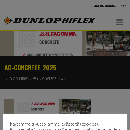
Navigaatio
AG-CONCRETE_2025
Dunlop Hiflex
›
AG-Concrete_2025
Käytämme sivustollamme evästeitä (cookies).
Klikkaamalla “Hyväksy kaikki” -nappia hyväksyt evästeiden