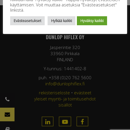
käyttämisen. Voit muuttaa asetuksia "Evästeasetukset"
linkistä.
Evästeasetukset
Hylkää kaikki
Hyväksy kaikki
DUNLOP HIFLEX OY
Jasperintie 320
33960 Pirkkala
FINLAND
Y-tunnus: 1441402-8
puh. +358 (0)20 762 5600
info@dunlophiflex.fi
rekisteriseloste
•
evästeet
yleiset myynti- ja toimitusehdot
sisällöt