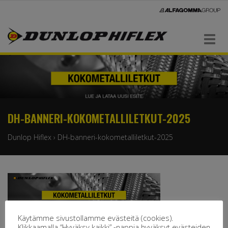
Navigaatio
DH-BANNERI-KOKOMETALLILETKUT-2025
Dunlop Hiflex
›
DH-banneri-kokometalliletkut-2025
Käytämme sivustollamme evästeitä (cookies).
Klikkaamalla “Hyväksy kaikki” -nappia hyväksyt evästeiden