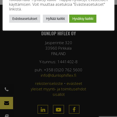
käyttämisen. Voit muuttaa asetuksia "Evästeasetukset"
linkistä.
Evästeasetukset
Hylkää kaikki
Hyväksy kaikki
DUNLOP HIFLEX OY
Jasperintie 320
33960 Pirkkala
FINLAND
Y-tunnus: 1441402-8
puh. +358 (0)20 762 5600
info@dunlophiflex.fi
rekisteriseloste
•
evästeet
yleiset myynti- ja toimitusehdot
sisällöt