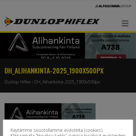
Navigaatio
DH_ALIHANKINTA-2025_1900X500PX
Dunlop Hiflex
›
DH_Alihankinta-2025_1900x500px
Käytämme sivustollamme evästeitä (cookies).
Klikkaamalla “Hyväksy kaikki” -nappia hyväksyt evästeiden