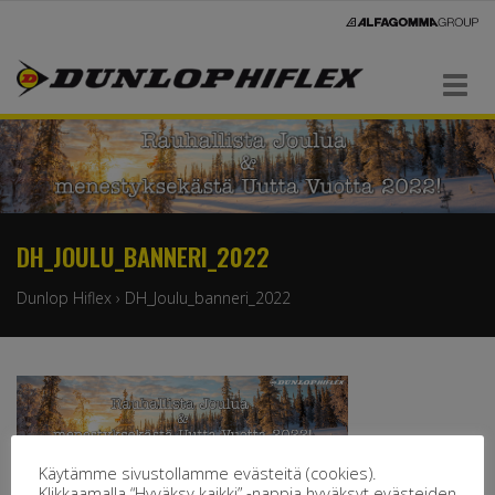
Navigaatio
DH_JOULU_BANNERI_2022
Dunlop Hiflex
›
DH_Joulu_banneri_2022
Käytämme sivustollamme evästeitä (cookies).
Klikkaamalla “Hyväksy kaikki” -nappia hyväksyt evästeiden