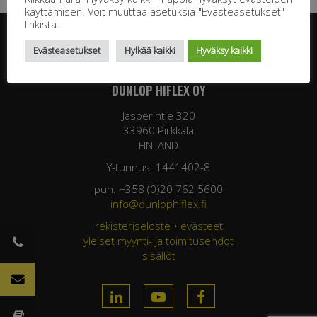
käyttämisen. Voit muuttaa asetuksia "Evästeasetukset"
linkistä.
Evästeasetukset
Hylkää kaikki
Hyväksy kaikki
DUNLOP HIFLEX OY
Jasperintie 320
33960 Pirkkala
FINLAND
Y-tunnus: 1441402-8
puh. +358 (0)20 762 5600
info@dunlophiflex.fi
rekisteriseloste
•
evästeet
yleiset myynti- ja toimitusehdot
sisällöt