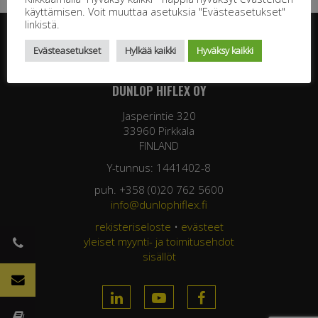
käyttämisen. Voit muuttaa asetuksia "Evästeasetukset"
linkistä.
Evästeasetukset
Hylkää kaikki
Hyväksy kaikki
DUNLOP HIFLEX OY
Jasperintie 320
33960 Pirkkala
FINLAND
Y-tunnus: 1441402-8
puh. +358 (0)20 762 5600
info@dunlophiflex.fi
rekisteriseloste
•
evästeet
yleiset myynti- ja toimitusehdot
sisällöt