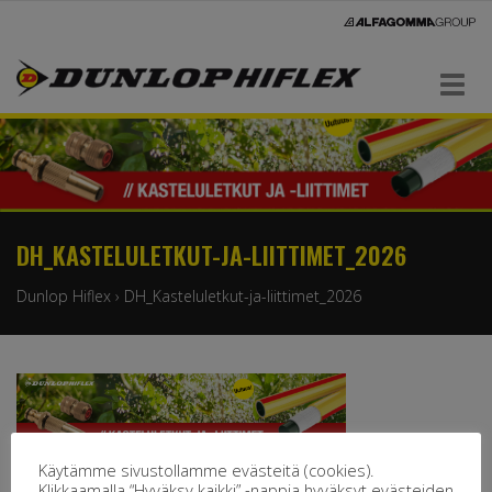
Navigaatio
DH_KASTELULETKUT-JA-LIITTIMET_2026
Dunlop Hiflex
›
DH_Kasteluletkut-ja-liittimet_2026
Käytämme sivustollamme evästeitä (cookies).
Klikkaamalla “Hyväksy kaikki” -nappia hyväksyt evästeiden