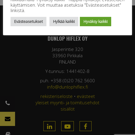
käyttämisen. Voit muuttaa asetuksia "Evästeasetukset"
linkistä.
Evästeasetukset
Hylkää kaikki
Hyväksy kaikki
DUNLOP HIFLEX OY
Jasperintie 320
33960 Pirkkala
FINLAND
Y-tunnus: 1441402-8
puh. +358 (0)20 762 5600
info@dunlophiflex.fi
rekisteriseloste
•
evästeet
yleiset myynti- ja toimitusehdot
sisällöt