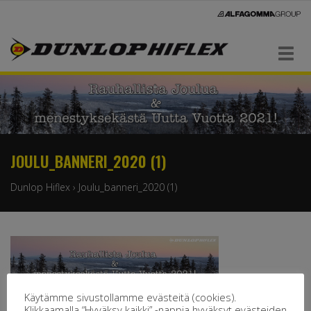
Navigaatio
JOULU_BANNERI_2020 (1)
Dunlop Hiflex
›
Joulu_banneri_2020 (1)
Käytämme sivustollamme evästeitä (cookies).
Klikkaamalla “Hyväksy kaikki” -nappia hyväksyt evästeiden