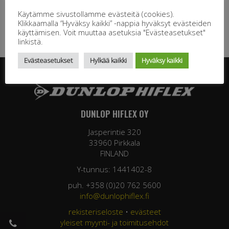
Käytämme sivustollamme evästeitä (cookies).
Klikkaamalla “Hyväksy kaikki” -nappia hyväksyt evästeiden
käyttämisen. Voit muuttaa asetuksia "Evästeasetukset"
linkistä.
Evästeasetukset
Hylkää kaikki
Hyväksy kaikki
DUNLOP HIFLEX OY
Jasperintie 320
33960 Pirkkala
FINLAND
Y-tunnus: 1441402-8
puh. +358 (0)20 762 5600
info@dunlophiflex.fi
rekisteriseloste
•
evästeet
yleiset myynti- ja toimitusehdot