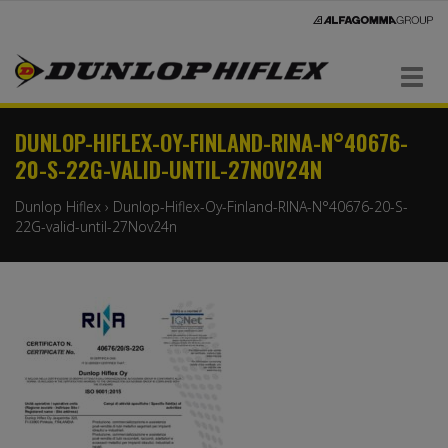
Navigaatio
DUNLOP-HIFLEX-OY-FINLAND-RINA-N°40676-
20-S-22G-VALID-UNTIL-27NOV24N
Dunlop Hiflex
›
Dunlop-Hiflex-Oy-Finland-RINA-N°40676-20-S-
22G-valid-until-27Nov24n