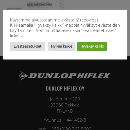
Käytämme sivustollamme evästeitä (cookies).
Klikkaamalla “Hyväksy kaikki” -nappia hyväksyt evästeiden
käyttämisen. Voit muuttaa asetuksia "Evästeasetukset"
linkistä.
Evästeasetukset
Hylkää kaikki
Hyväksy kaikki
DUNLOP HIFLEX OY
Jasperintie 320
33960 Pirkkala
FINLAND
Y-tunnus: 1441402-8
puh. +358 (0)20 762 5600