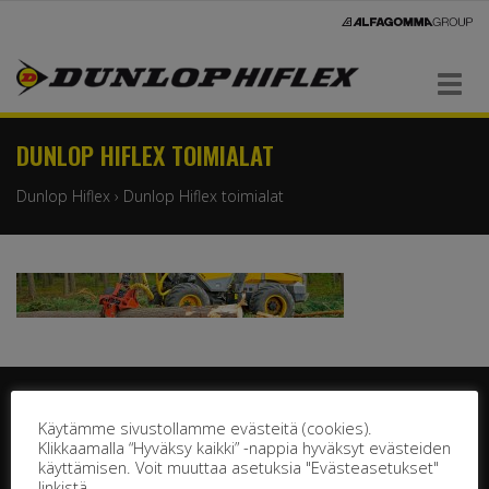
Navigaatio
DUNLOP HIFLEX TOIMIALAT
Dunlop Hiflex
›
Dunlop Hiflex toimialat
Käytämme sivustollamme evästeitä (cookies).
Klikkaamalla “Hyväksy kaikki” -nappia hyväksyt evästeiden
käyttämisen. Voit muuttaa asetuksia "Evästeasetukset"
DUNLOP HIFLEX OY
linkistä.