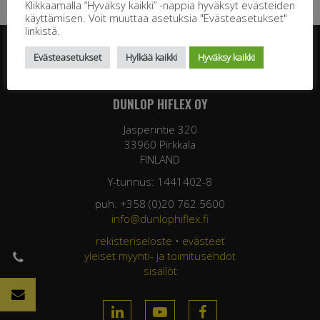
Klikkaamalla “Hyväksy kaikki” -nappia hyväksyt evästeiden
käyttämisen. Voit muuttaa asetuksia "Evästeasetukset"
linkistä.
Evästeasetukset
Hylkää kaikki
Hyväksy kaikki
DUNLOP HIFLEX OY
Jasperintie 320
33960 Pirkkala
FINLAND
Y-tunnus: 1441402-8
puh. +358 (0)20 762 5600
info@dunlophiflex.fi
rekisteriseloste
•
evästeet
yleiset myynti- ja toimitusehdot
sisällöt