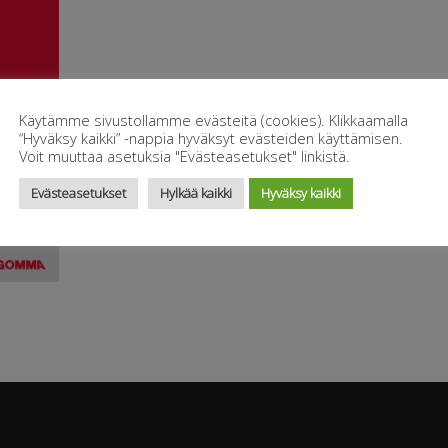
Käytämme sivustollamme evästeitä (cookies). Klikkaamalla
“Hyväksy kaikki” -nappia hyväksyt evästeiden käyttämisen.
Voit muuttaa asetuksia "Evästeasetukset" linkistä.
Evästeasetukset
Hylkää kaikki
Hyväksy kaikki