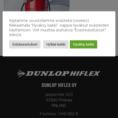
Käytämme sivustollamme evästeitä (cookies).
Klikkaamalla “Hyväksy kaikki” -nappia hyväksyt evästeiden
käyttämisen. Voit muuttaa asetuksia "Evästeasetukset"
linkistä.
Evästeasetukset
Hylkää kaikki
Hyväksy kaikki
DUNLOP HIFLEX OY
Jasperintie 320
33960 Pirkkala
FINLAND
Y-tunnus: 1441402-8