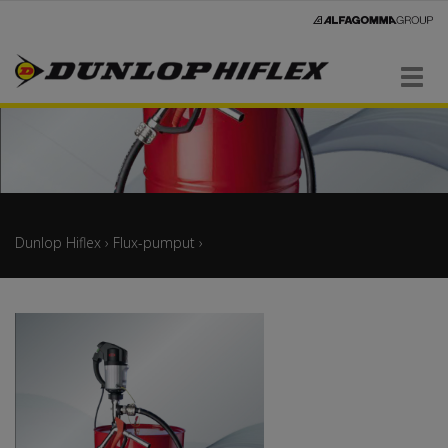
Navigaatio
Dunlop Hiflex
›
Flux-pumput
›