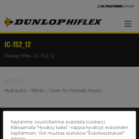
Navigaatio
IC-152_12
Dunlop Hiflex
›
IC-152_12
IC-152_12
Hydraulics – MSHA – Cover for Firesafe hoses
Käytämme sivustollamme evästeitä (cookies).
Klikkaamalla “Hyväksy kaikki” -nappia hyväksyt evästeiden
käyttämisen. Voit muuttaa asetuksia "Evästeasetukset"
linkistä.