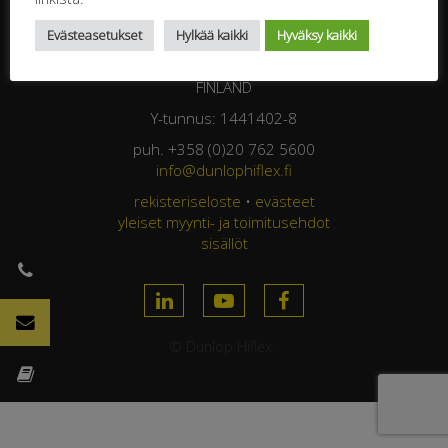
DUNLOP HIFLEX OY
Evästeasetukset
Hylkää kaikki
Hyväksy kaikki
Jasperintie 320
33960 Pirkkala
FINLAND
Y-tunnus: 1441402-8
puh. +358 (0)20 762 5600
info@dunlophiflex.fi
rekisteriseloste
•
evästeet
yleiset myynti- ja toimitusehdot
sisällöt
© Dunlop Hiflex ·