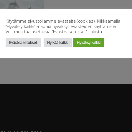
Käytämme sivustollamme evästeitä (cookies). Klikkaamalla
“Hyväksy kaikki” -nappia hyväksyt evästeiden käyttämisen.
Voit muuttaa asetuksia "Evästeasetukset" linkistä.
Evästeasetukset
Hylkää kaikki
Hyväksy kaikki