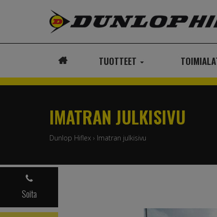
TUOTTEET
TOIMIAL
ETUSIVU
IMATRAN JULKISIVU
Dunlop Hiflex
›
Imatran julkisivu
Soita