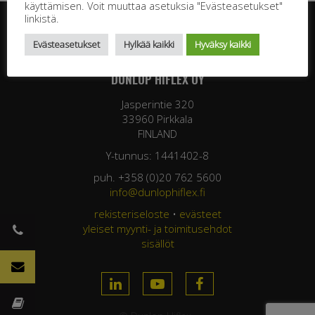
käyttämisen. Voit muuttaa asetuksia "Evästeasetukset"
linkistä.
Evästeasetukset
Hylkää kaikki
Hyväksy kaikki
DUNLOP HIFLEX OY
Jasperintie 320
33960 Pirkkala
FINLAND
Y-tunnus: 1441402-8
puh. +358 (0)20 762 5600
info@dunlophiflex.fi
rekisteriseloste
•
evästeet
yleiset myynti- ja toimitusehdot
sisällöt