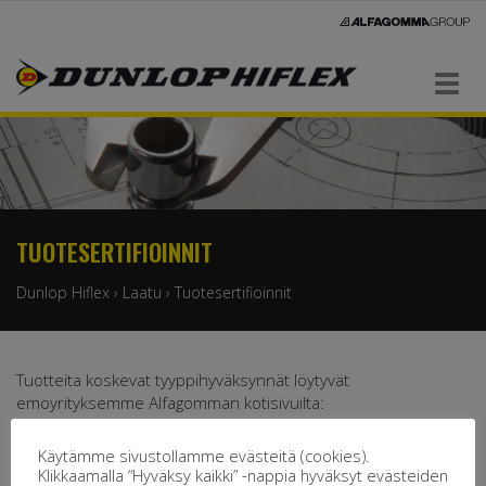
Navigaatio
TUOTESERTIFIOINNIT
Dunlop Hiflex
›
Laatu
›
Tuotesertifioinnit
Tuotteita koskevat tyyppihyväksynnät löytyvät
emoyrityksemme Alfagomman kotisivuilta:
Quality – ALFAGOMMA
Käytämme sivustollamme evästeitä (cookies).
Klikkaamalla “Hyväksy kaikki” -nappia hyväksyt evästeiden