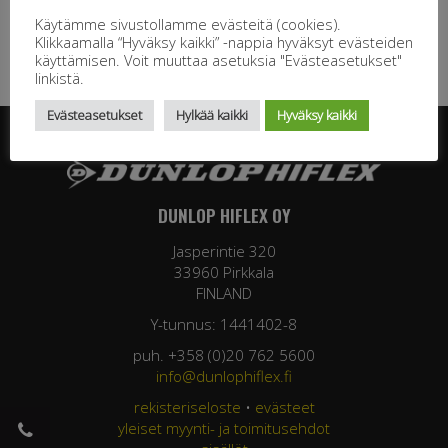
Käytämme sivustollamme evästeitä (cookies).
Klikkaamalla “Hyväksy kaikki” -nappia hyväksyt evästeiden
käyttämisen. Voit muuttaa asetuksia "Evästeasetukset"
linkistä.
Evästeasetukset
Hylkää kaikki
Hyväksy kaikki
DUNLOP HIFLEX OY
Jasperintie 320
33960 Pirkkala
FINLAND
Y-tunnus: 1441402-8
puh. +358 (0)20 762 5600
info@dunlophiflex.fi
rekisteriseloste
•
evästeet
yleiset myynti- ja toimitusehdot