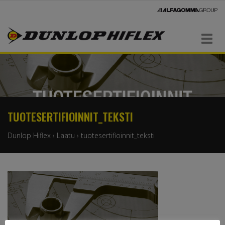
Navigaatio
TUOTESERTIFIOINNIT_TEKSTI
Dunlop Hiflex
›
Laatu
›
tuotesertifioinnit_teksti