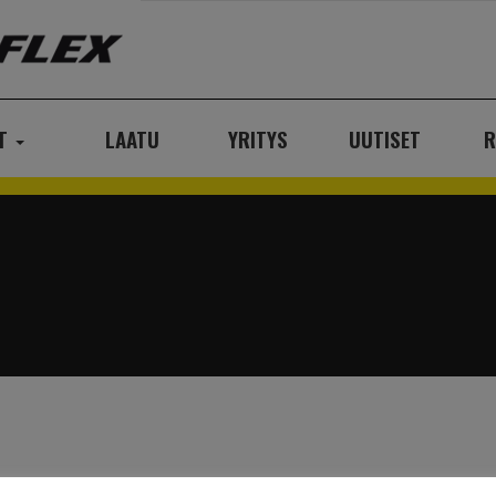
AT
LAATU
YRITYS
UUTISET
R
2