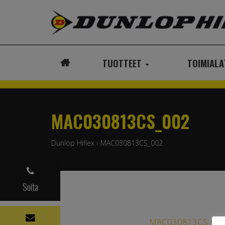
TUOTTEET
TOIMIAL
ETUSIVU
MAC030813CS_002
Dunlop Hiflex
›
MAC030813CS_002
Soita
MAC030813CS_00