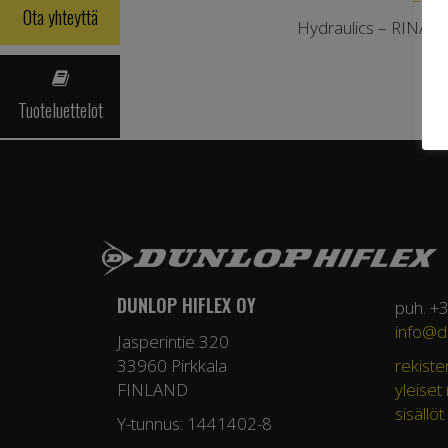
Ota yhteyttä
Hydraulics – RINA 
Tuoteluettelot
DUNLOP HIFLEX OY
puh. +
info@du
Jasperintie 320
33960 Pirkkala
rekiste
FINLAND
yleiset
sisällöt
Y-tunnus: 1441402-8