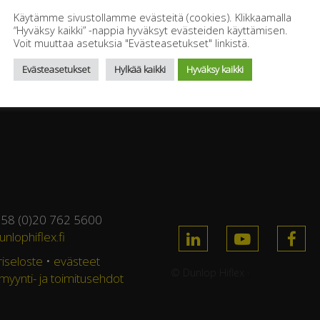
Käytämme sivustollamme evästeitä (cookies). Klikkaamalla
Rules -AG 2SN- DH 222
“Hyväksy kaikki” -nappia hyväksyt evästeiden käyttämisen.
Voit muuttaa asetuksia "Evästeasetukset" linkistä.
Evästeasetukset
Hylkää kaikki
Hyväksy kaikki
358 (0)20 762 5600
nlophiflex.fi
riseloste
•
evästeet
© Dunlop Hiflex ·
 myynti- ja toimitusehdot