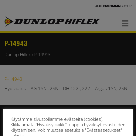
Navigaatio
P-14943
Dunlop Hiflex
›
P-14943
P-14943
Hydraulics – AG 1SN , 2SN – DH 122 , 222 – Argus 1SN, 2SN
Käytämme sivustollamme evästeitä (cookies).
Klikkaamalla “Hyväksy kaikki” -nappia hyväksyt evästeiden
käyttämisen. Voit muuttaa asetuksia "Evästeasetukset"
linkistä.