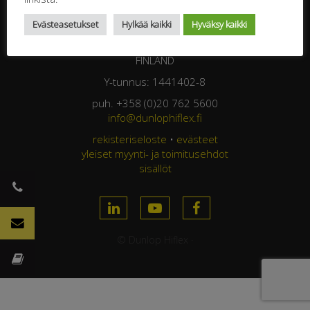
DUNLOP HIFLEX OY
Evästeasetukset
Hylkää kaikki
Hyväksy kaikki
Jasperintie 320
33960 Pirkkala
FINLAND
Y-tunnus: 1441402-8
puh. +358 (0)20 762 5600
info@dunlophiflex.fi
rekisteriseloste
•
evästeet
yleiset myynti- ja toimitusehdot
sisällöt
© Dunlop Hiflex ·