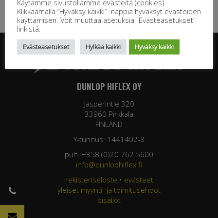
Käytämme sivustollamme evästeitä (cookies).
Klikkaamalla “Hyväksy kaikki” -nappia hyväksyt evästeiden
käyttämisen. Voit muuttaa asetuksia "Evästeasetukset"
linkistä.
Evästeasetukset
Hylkää kaikki
Hyväksy kaikki
DUNLOP HIFLEX OY
Jasperintie 320
33960 Pirkkala
FINLAND
Y-tunnus: 1441402-8
puh. +358 (0)20 762 5600
info@dunlophiflex.fi
rekisteriseloste
•
evästeet
yleiset myynti- ja toimitusehdot
sisällöt