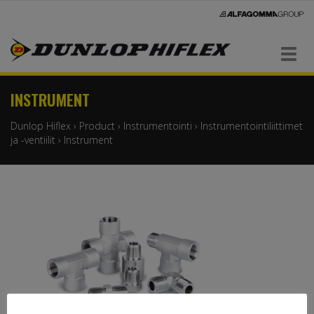
Navigaatio
INSTRUMENT
Dunlop Hiflex
›
Product
›
Instrumentointi
›
Instrumentointiliittimet
ja -ventiilit
›
Instrument