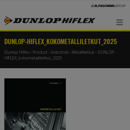
Navigaatio
DUNLOP-HIFLEX_KOKOMETALLILETKUT_2025
Dunlop Hiflex
›
Product
›
Industrial
›
Metalliletkut
›
DUNLOP-
HIFLEX_kokometalliletkut_2025