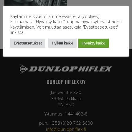
Käytämme sivustollamme evästeitä (cookies).
Klikkaamalla “Hyväksy kaikki” -nappia hyväksyt evästeiden
käyttämisen. Voit muuttaa asetuksia "Evästeasetukset"
linkistä.
Evästeasetukset
Hylkää kaikki
Hyväksy kaikki
DUNLOP HIFLEX OY
Jasperintie 320
33960 Pirkkala
FINLAND
Y-tunnus: 1441402-8
puh. +358 (0)20 762 5600
info@dunlophiflex.fi