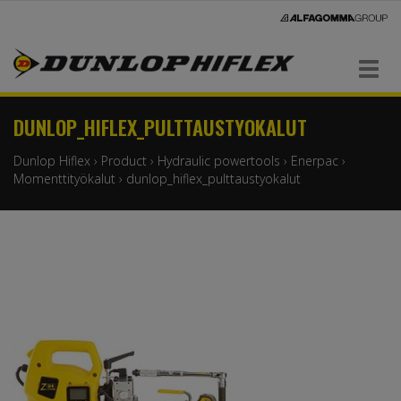
Navigaatio
DUNLOP_HIFLEX_PULTTAUSTYOKALUT
Dunlop Hiflex
›
Product
›
Hydraulic powertools
›
Enerpac
›
Momenttityökalut
›
dunlop_hiflex_pulttaustyokalut