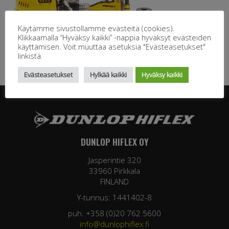
Käytämme sivustollamme evästeitä (cookies).
Klikkaamalla “Hyväksy kaikki” -nappia hyväksyt evästeiden
käyttämisen. Voit muuttaa asetuksia "Evästeasetukset"
linkistä.
Evästeasetukset
Hylkää kaikki
Hyväksy kaikki
DUNLOP HIFLEX OY
Jasperintie 320
33960 Pirkkala
FINLAND
Y-tunnus: 1441402-8
puh. +358 (0)20 762 5600
info@dunlophiflex.fi