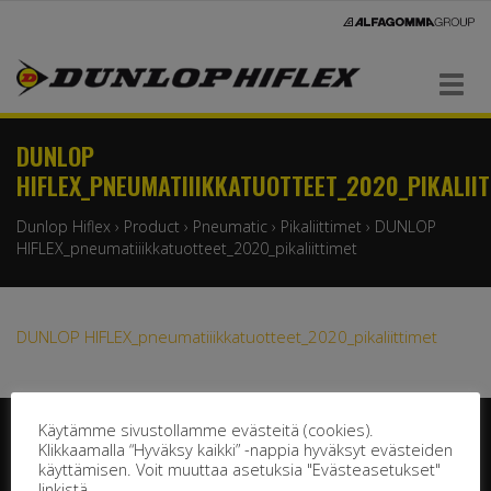
Navigaatio
DUNLOP
HIFLEX_PNEUMATIIIKKATUOTTEET_2020_PIKALII
Dunlop Hiflex
›
Product
›
Pneumatic
›
Pikaliittimet
›
DUNLOP
HIFLEX_pneumatiiikkatuotteet_2020_pikaliittimet
DUNLOP HIFLEX_pneumatiiikkatuotteet_2020_pikaliittimet
Käytämme sivustollamme evästeitä (cookies).
Klikkaamalla “Hyväksy kaikki” -nappia hyväksyt evästeiden
käyttämisen. Voit muuttaa asetuksia "Evästeasetukset"
linkistä.