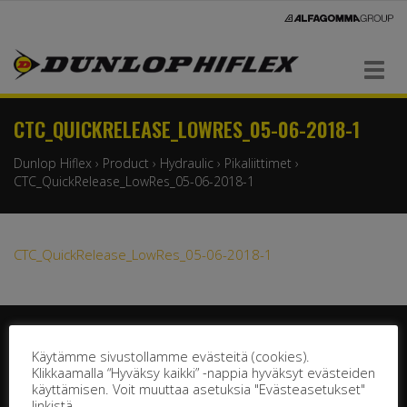
Navigaatio
CTC_QUICKRELEASE_LOWRES_05-06-2018-1
Dunlop Hiflex
›
Product
›
Hydraulic
›
Pikaliittimet
›
CTC_QuickRelease_LowRes_05-06-2018-1
CTC_QuickRelease_LowRes_05-06-2018-1
Käytämme sivustollamme evästeitä (cookies).
Klikkaamalla “Hyväksy kaikki” -nappia hyväksyt evästeiden
käyttämisen. Voit muuttaa asetuksia "Evästeasetukset"
DUNLOP HIFLEX OY
linkistä.