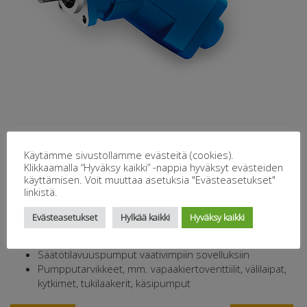
Laadukas pumppuvalikoima monipuolisiin hydrauliikan
Käytämme sivustollamme evästeitä (cookies).
tarpeisiin:
Klikkaamalla “Hyväksy kaikki” -nappia hyväksyt evästeiden
käyttämisen. Voit muuttaa asetuksia "Evästeasetukset"
Hammaspyöräpumput, 1-, 2- ja 3-sarja. Sisäkierre- tai
linkistä.
laippaliitännällä. Akseli: kartio 1:8, liitäntä ns. italialainen
standardi
Evästeasetukset
Hylkää kaikki
Hyväksy kaikki
Aksiaalimäntäpumput raskaamman hydrauliikan
käyttöön
Säätötilavuuspumput vaativimpiin sovelluksiin
Pumpputarvikkeet, mm. vapaakiertoventtiilit, välilaipat,
kytkimet, tukilaakerit, käsipumput