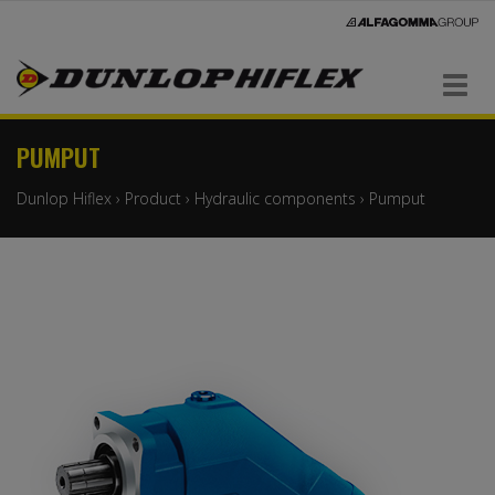
Navigaatio
PUMPUT
Dunlop Hiflex
›
Product
›
Hydraulic components
›
Pumput