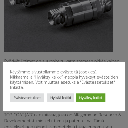
Pyörivät liittimet on suunniteltu varmistamaan pitkäaikainen
suorituskyky laitteissa, jotka edellyttävät jatkuvaa tai ajoittaista
Käytämme sivustollamme evästeitä (cookies).
pyörimistä.
Klikkaamalla “Hyväksy kaikki” -nappia hyväksyt evästeiden
Näiden liittimien kompakti muotoilu ja tasainen pyöriminen
käyttämisen. Voit muuttaa asetuksia "Evästeasetukset"
linkistä.
tekevät niistä ihanteellisia korkeapaineisissa sovelluksissa,
joissa käyttöpaine voi olla jopa 420 bar (6000 PSI) ja koot
Evästeasetukset
Hylkää kaikki
Hyväksy kaikki
jopa 51 mm asti.
Pyörivien liittimien pinnoituksessa on käytetty innovatiivista
TOP COAT (ATC) -tekniikkaa, joka on Alfagomman Research &
Development -tiimin kehittämä ja patentoima. Tämä
edistyksellinen pinnoitusmenetelmä takaa erinomaisen