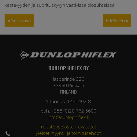
kestävyyden ja suorituskyvyn vaativissa olosuhteissa.
« Seuraava
Edellinen »
DUNLOP HIFLEX OY
Jasperintie 320
33960 Pirkkala
FINLAND
Y-tunnus: 1441402-8
puh. +358 (0)20 762 5600
info@dunlophiflex.fi
rekisteriseloste
•
evästeet
yleiset myynti- ja toimitusehdot