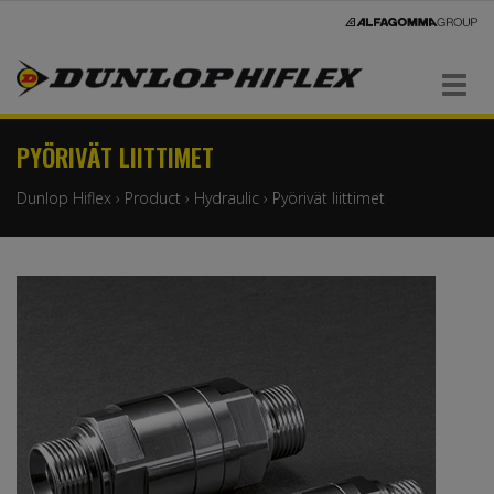
Navigaatio
PYÖRIVÄT LIITTIMET
Dunlop Hiflex
›
Product
›
Hydraulic
›
Pyörivät liittimet