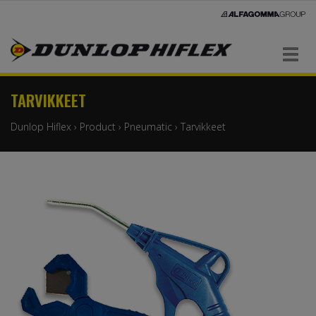
Navigaatio
TARVIKKEET
Dunlop Hiflex
›
Product
›
Pneumatic
›
Tarvikkeet