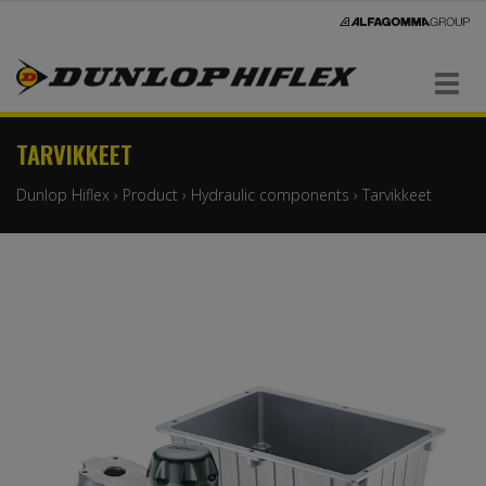
Navigaatio
TARVIKKEET
Dunlop Hiflex
›
Product
›
Hydraulic components
›
Tarvikkeet