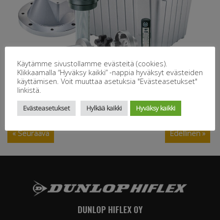
Käytämme sivustollamme evästeitä (cookies).
Klikkaamalla “Hyväksy kaikki” -nappia hyväksyt evästeiden
käyttämisen. Voit muuttaa asetuksia "Evästeasetukset"
linkistä.
Evästeasetukset
Hylkää kaikki
Hyväksy kaikki
« Seuraava
Edellinen »
DUNLOP HIFLEX OY