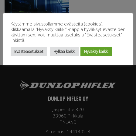
Käytämme sivustollamme evästeitä (cookies).
Klikkaamalla “Hyväksy kaikki” -nappia hyväksyt evästeiden
käyttämisen. Voit muuttaa asetuksia "Evästeasetukset"
linkistä.
Evästeasetukset
Hylkää kaikki
Hyväksy kaikki
DUNLOP HIFLEX OY
Jasperintie 320
33960 Pirkkala
FINLAND
Y-tunnus: 1441402-8