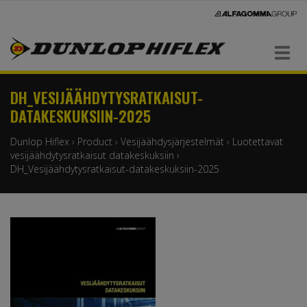
Navigaatio
DH_VESIJÄÄHDYTYSRATKAISUT-
DATAKESKUKSIIN-2025
Dunlop Hiflex
›
Product
›
Vesijäähdysjärjestelmät
›
Luotettavat
vesijäähdytysratkaisut datakeskuksiin
›
DH_Vesijäähdytysratkaisut-datakeskuksiin-2025