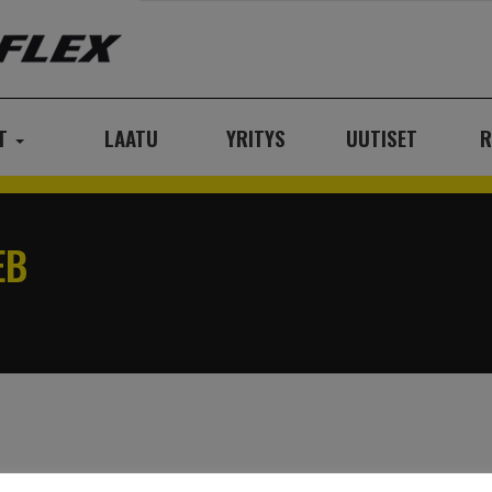
AT
LAATU
YRITYS
UUTISET
R
EB
web