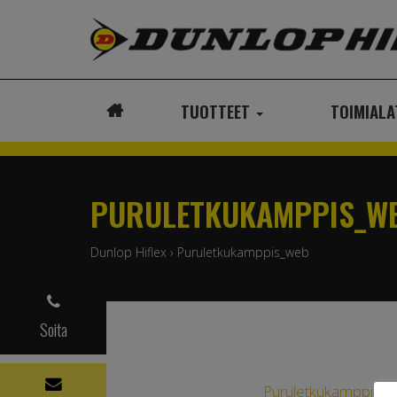
TUOTTEET
TOIMIAL
ETUSIVU
PURULETKUKAMPPIS_W
Dunlop Hiflex
›
Puruletkukamppis_web
Soita
Puruletkukamppis_