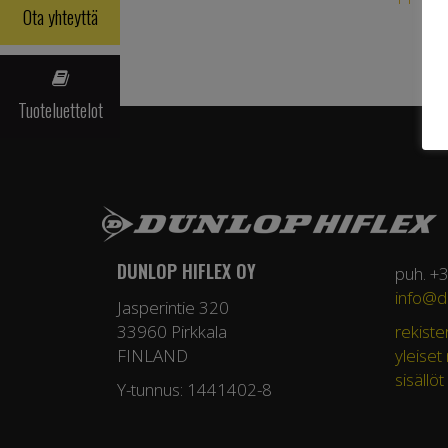
Ota yhteyttä
Tuoteluettelot
DUNLOP HIFLEX OY
puh. +
info@du
Jasperintie 320
33960 Pirkkala
rekiste
FINLAND
yleiset
sisällöt
Y-tunnus: 1441402-8