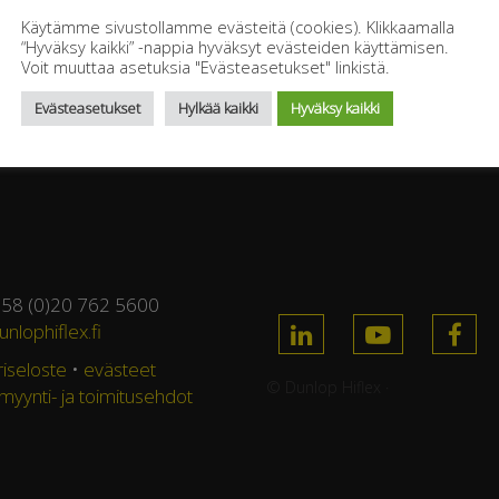
Käytämme sivustollamme evästeitä (cookies). Klikkaamalla
“Hyväksy kaikki” -nappia hyväksyt evästeiden käyttämisen.
Voit muuttaa asetuksia "Evästeasetukset" linkistä.
Evästeasetukset
Hylkää kaikki
Hyväksy kaikki
358 (0)20 762 5600
nlophiflex.fi
riseloste
•
evästeet
© Dunlop Hiflex ·
 myynti- ja toimitusehdot