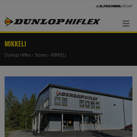
Navigaatio
MIKKELI
Dunlop Hiflex
›
Stores
›
MIKKELI