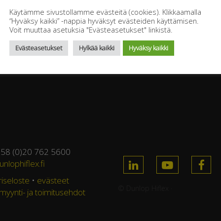
Käytämme sivustollamme evästeitä (cookies). Klikkaamalla
N HF, DH 122 GP – with PH INOX FITTINGS
“Hyväksy kaikki” -nappia hyväksyt evästeiden käyttämisen.
Voit muuttaa asetuksia "Evästeasetukset" linkistä.
Evästeasetukset
Hylkää kaikki
Hyväksy kaikki
358 (0)20 762 5600
nlophiflex.fi
riseloste
•
evästeet
© Dunlop Hiflex ·
 myynti- ja toimitusehdot