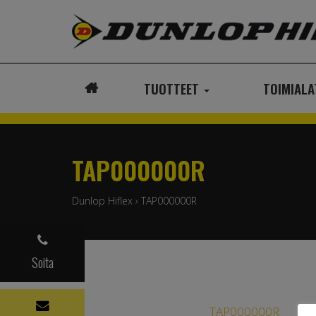
TUOTTEET
TOIMIAL
ETUSIVU
TAP000000R
Dunlop Hiflex
›
TAP000000R
Soita
TAP000000R