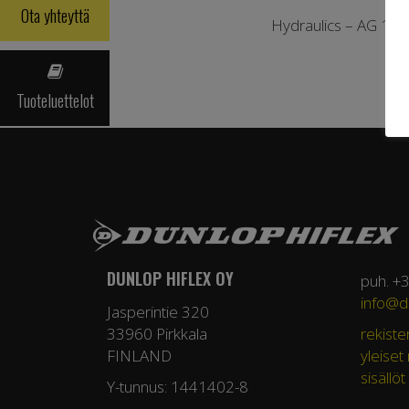
Ota yhteyttä
Hydraulics – AG 1S
Tuoteluettelot
DUNLOP HIFLEX OY
puh. +
info@du
Jasperintie 320
33960 Pirkkala
rekiste
FINLAND
yleiset
sisällöt
Y-tunnus: 1441402-8