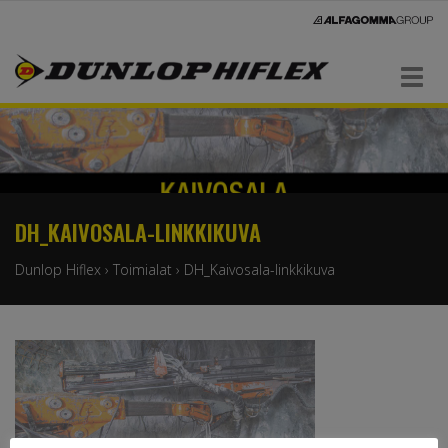
Navigaatio
DH_KAIVOSALA-LINKKIKUVA
Dunlop Hiflex
›
Toimialat
›
DH_Kaivosala-linkkikuva