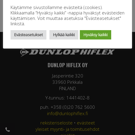
Käytämme sivustollamme evästeitä (cookies).
Klikkaamalla “Hyväksy kaikki” -nappia hyväksyt evästeiden
käyttämisen. Voit muuttaa asetuksia "Evästeasetukset"
linkistä.
Evästeasetukset
Hylkää kaikki
Hyväksy kaikki
DUNLOP HIFLEX OY
Jasperintie 320
33960 Pirkkala
FINLAND
Y-tunnus: 1441402-8
puh. +358 (0)20 762 5600
info@dunlophiflex.fi
rekisteriseloste
•
evästeet
yleiset myynti- ja toimitusehdot