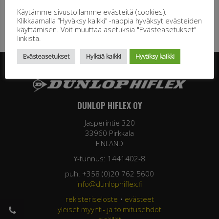
Käytämme sivustollamme evästeitä (cookies).
Klikkaamalla “Hyväksy kaikki” -nappia hyväksyt evästeiden
käyttämisen. Voit muuttaa asetuksia "Evästeasetukset"
linkistä.
Evästeasetukset
Hylkää kaikki
Hyväksy kaikki
DUNLOP HIFLEX OY
Jasperintie 320
33960 Pirkkala
FINLAND
Y-tunnus: 1441402-8
puh. +358 (0)20 762 5600
info@dunlophiflex.fi
rekisteriseloste
•
evästeet
yleiset myynti- ja toimitusehdot