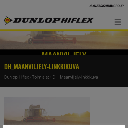
Navigaatio
DH_MAANVILJELY-LINKKIKUVA
Dunlop Hiflex
›
Toimialat
›
DH_Maanviljely-linkkikuva