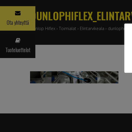
DUNLOPHIFLEX_ELINTAR
Ota yhteyttä
Dunlop Hiflex
›
Toimialat
›
Elintarvikeala
›
dunlophiflex_
Tuoteluettelot