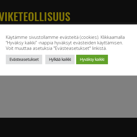
VIKETEOLLISUUS
elintarviketeollisuus
Käytämme sivustollamme evästeitä (cookies). Klikkaamalla
“Hyväksy kaikki” -nappia hyväksyt evästeiden käyttämisen.
Voit muuttaa asetuksia "Evästeasetukset" linkistä.
Evästeasetukset
Hylkää kaikki
Hyväksy kaikki