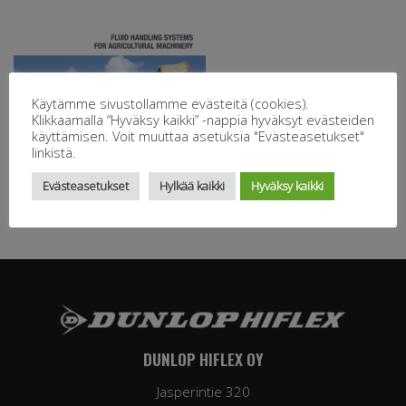
Käytämme sivustollamme evästeitä (cookies).
Klikkaamalla “Hyväksy kaikki” -nappia hyväksyt evästeiden
käyttämisen. Voit muuttaa asetuksia "Evästeasetukset"
linkistä.
Evästeasetukset
Hylkää kaikki
Hyväksy kaikki
DUNLOP HIFLEX OY
Jasperintie 320