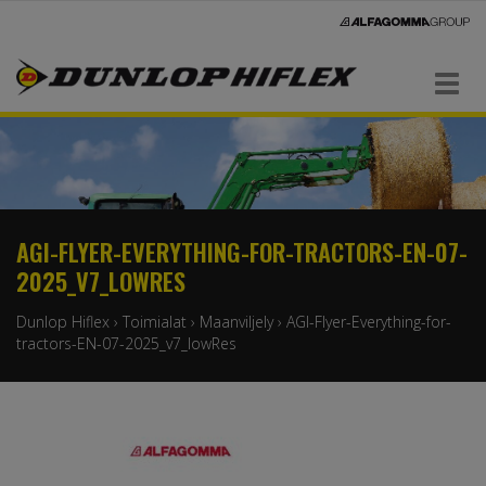
Navigaatio
AGI-FLYER-EVERYTHING-FOR-TRACTORS-EN-07-
2025_V7_LOWRES
Dunlop Hiflex
›
Toimialat
›
Maanviljely
›
AGI-Flyer-Everything-for-
tractors-EN-07-2025_v7_lowRes