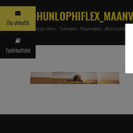
DHUNLOPHIFLEX_MAANVI
Ota yhteyttä
Dunlop Hiflex
›
Toimialat
›
Maanviljely
›
dhunlophiflex_
Tuoteluettelot