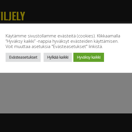
LJELY
maanviljely
Käytämme sivustollamme evästeitä (cookies). Klikkaamalla
“Hyväksy kaikki” -nappia hyväksyt evästeiden käyttämisen.
Voit muuttaa asetuksia "Evästeasetukset" linkistä.
Evästeasetukset
Hylkää kaikki
Hyväksy kaikki