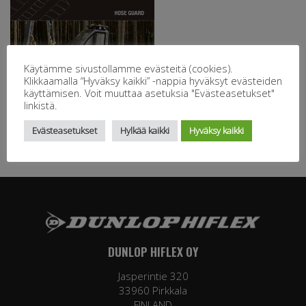
Käytämme sivustollamme evästeitä (cookies).
Klikkaamalla “Hyväksy kaikki” -nappia hyväksyt evästeiden
käyttämisen. Voit muuttaa asetuksia "Evästeasetukset"
linkistä.
Evästeasetukset
Hylkää kaikki
Hyväksy kaikki
DUNLOP HIFLEX OY
Jasperintie 320
33960 Pirkkala
FINLAND