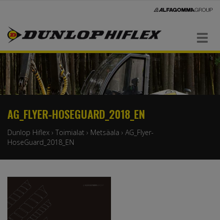
Navigaatio
AG_FLYER-HOSEGUARD_2018_EN
Dunlop Hiflex
›
Toimialat
›
Metsäala
›
AG_Flyer-
HoseGuard_2018_EN