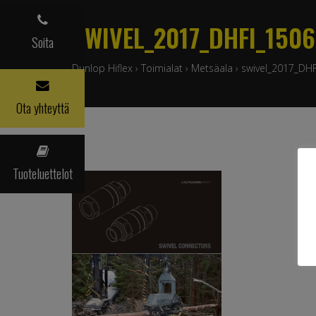
SWIVEL_2017_DHFI_1506
Soita
Dunlop Hiflex
›
Toimialat
›
Metsäala
›
swivel_2017_DH
Ota yhteyttä
Tuoteluettelot