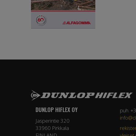
DUNLOP HIFLEX OY
puh. +
info@du
Jasperintie 320
33960 Pirkkala
rekiste
FINLAND
yleiset