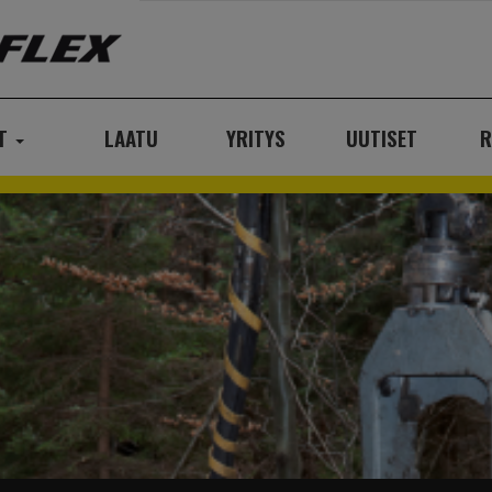
AT
LAATU
YRITYS
UUTISET
R