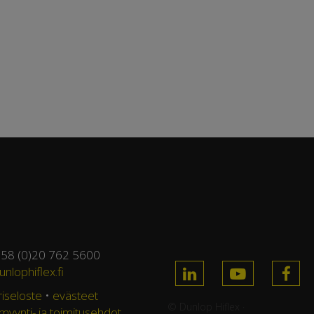
358 (0)20 762 5600
nlophiflex.fi
riseloste
•
evästeet
© Dunlop Hiflex ·
 myynti- ja toimitusehdot