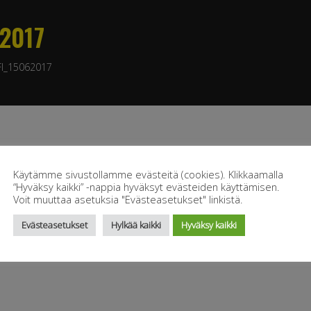
2017
FI_15062017
Käytämme sivustollamme evästeitä (cookies). Klikkaamalla
“Hyväksy kaikki” -nappia hyväksyt evästeiden käyttämisen.
Voit muuttaa asetuksia "Evästeasetukset" linkistä.
Evästeasetukset
Hylkää kaikki
Hyväksy kaikki