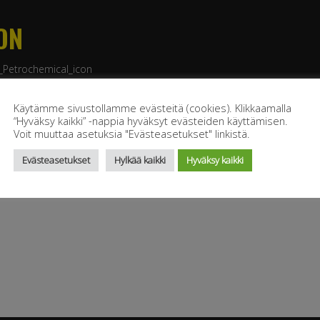
ON
Petrochemical_icon
Käytämme sivustollamme evästeitä (cookies). Klikkaamalla
“Hyväksy kaikki” -nappia hyväksyt evästeiden käyttämisen.
Voit muuttaa asetuksia "Evästeasetukset" linkistä.
Evästeasetukset
Hylkää kaikki
Hyväksy kaikki