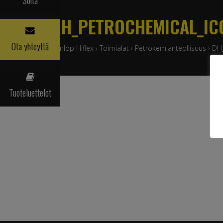
DH_PETROCHEMICAL_IC
Ota yhteyttä
Dunlop Hiflex
›
Toimialat
›
Petrokemianteollisuus
›
DH_
Tuoteluettelot