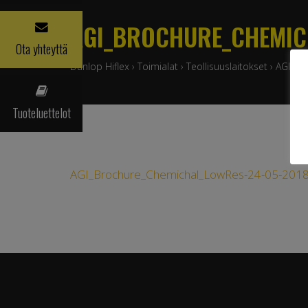
AGI_BROCHURE_CHEMIC
Ota yhteyttä
Dunlop Hiflex
›
Toimialat
›
Teollisuuslaitokset
›
AGI_Br
Tuoteluettelot
AGI_Brochure_Chemichal_LowRes-24-05-201