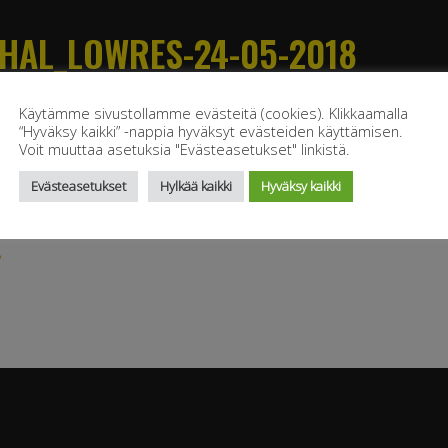
HAL_LOWRES-24-05-2018
ochure_Chemichal_LowRes-24-05-2018
Käytämme sivustollamme evästeitä (cookies). Klikkaamalla
“Hyväksy kaikki” -nappia hyväksyt evästeiden käyttämisen.
Voit muuttaa asetuksia "Evästeasetukset" linkistä.
Evästeasetukset
Hylkää kaikki
Hyväksy kaikki
8