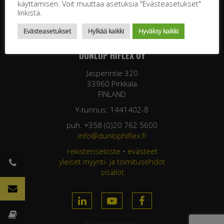
käyttämisen. Voit muuttaa asetuksia "Evästeasetukset"
linkistä.
Evästeasetukset
Hylkää kaikki
Hyväksy kaikki
DUNLOP HIFLEX OY
Jasperintie 320
33960 Pirkkala
FINLAND
Y-tunnus: 1441402-8
puh. +358 (0)20 762 5600
info@dunlophiflex.fi
rekisteriseloste
•
evästeet
yleiset myynti- ja toimitusehdot
sisällöt
© Dunlop Hiflex ·