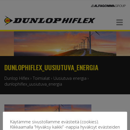
Navigaatio
DUNLOPHIFLEX_UUSIUTUVA_ENERGIA
Dunlop Hiflex
›
Toimialat
›
Uusiutuva energia
›
dunlophiflex_uusiutuva_energia
Käytämme sivustollamme evästeitä (cookies).
Klikkaamalla “Hyväksy kaikki” -nappia hyväksyt evästeiden